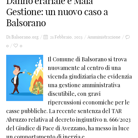
Danno erariale e Mala
Gestione: un nuovo caso a
Balsorano
Di
Balsorano.org
21 Febbraio, 2025
Amministrazione
0
0
Il Comune di Balsorano si trova
nuovamente al centro di una
vicenda giudiziaria che evidenzia
una gestione amministrativa
discutibile, con gravi
ripercussioni economiche per le
casse pubbliche. La recente sentenza del TAR
Abruzzo relativa al decreto ingiuntivo n. 666/2023
del Giudice di Pace di Avezzano, ha messo in luce
un comportamento di inerzia e ...