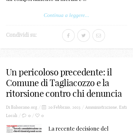
Continua a leggere...
Condividi su:
Un pericoloso precedente: il
Comune di Tagliacozzo e la
ritorsione contro chi denuncia
Di
Balsorano.org
20 Febbraio, 2025
Amministrazione
,
Enti
Locali
0
0
La recente decisione del