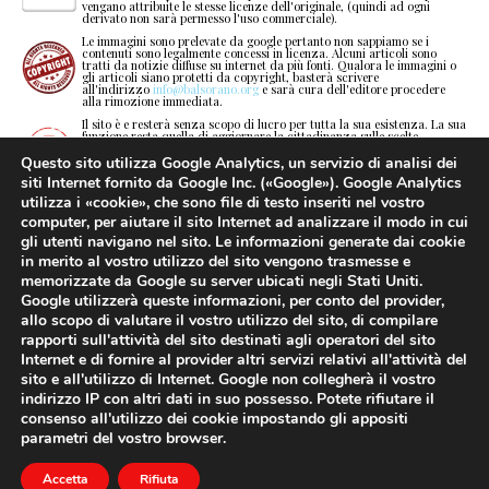
vengano attribuite le stesse licenze dell'originale, (quindi ad ogni
derivato non sarà permesso l'uso commerciale).
o
.
.
c
K
d
g
?
Le immagini sono prelevate da google pertanto non sappiamo se i
contenuti sono legalmente concessi in licenza. Alcuni articoli sono
tratti da notizie diffuse su internet da più fonti. Qualora le immagini o
p
,
,
d
L
e
h
.
gli articoli siano protetti da copyright, basterà scrivere
all'indirizzo
info@balsorano.org
e sarà cura dell'editore procedere
alla rimozione immediata.
q
a
a
e
M
f
i
,
Il sito è e resterà senza scopo di lucro per tutta la sua esistenza. La sua
funzione resta quella di aggiornare la cittadinanza sulle scelte
dell’amministrazione rendendoli partecipi della vita politica del paese e
r
b
b
f
N
g
j
a
contribuire alla sua stessa crescita. Inoltre si cercherà di tenervi
Questo sito utilizza Google Analytics, un servizio di analisi dei
aggiornati sulle novità normative che di volta in volta vengono emanate.
siti Internet fornito da Google Inc. («Google»). Google Analytics
Gli articoli pubblicati non sono proforma ma risultati di ricerche,
s
c
c
g
O
h
k
b
utilizza i «cookie», che sono file di testo inseriti nel vostro
analisi e valutazioni, scritti nel poco tempo a disposizione. Sicuramente
non privi di errori dovuti all'impossibilità di perfezionare quanto
computer, per aiutare il sito Internet ad analizzare il modo in cui
pubblicato in tempi rapidi. L’obiettivo resta quello di fornire
gli utenti navigano nel sito. Le informazioni generate dai cookie
t
d
d
h
P
i
l
c
informazioni veritiere in maniera totalmente gratuita e sufficientemente
corretta.
in merito al vostro utilizzo del sito vengono trasmesse e
La critica politica, se è vero che può essere di parte, è utile per
memorizzate da Google su server ubicati negli Stati Uniti.
u
e
e
i
Q
j
m
d
“esaminare e valutare gli uomini nel loro operato e il risultato o i
Google utilizzerà queste informazioni, per conto del provider,
risultati della loro attività per scegliere, selezionare, distinguere il vero
dal falso, il certo dal probabile, il bello dal meno bello o dal brutto, il
allo scopo di valutare il vostro utilizzo del sito, di compilare
buono dal cattivo o dal meno buono". Un critico è qualcuno che da’ il
v
f
f
j
R
k
n
e
meglio di sé quando qualcun altro ha dato il proprio peggio.
rapporti sull'attività del sito destinati agli operatori del sito
Internet e di fornire al provider altri servizi relativi all'attività del
w
g
g
k
S
l
o
f
sito e all'utilizzo di Internet. Google non collegherà il vostro
indirizzo IP con altri dati in suo possesso. Potete rifiutare il
x
h
h
l
T
m
p
g
consenso all'utilizzo dei cookie impostando gli appositi
parametri del vostro browser.
y
i
i
m
U
n
q
h
Licenza
CC BY-NC-SA
2014-2024. Webmaster
Giuseppe Pea
.
Politica della
Accetta
Rifiuta