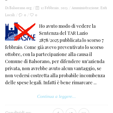
Di
Balsorano.org
12 Febbraio, 2025
Amministrazione
,
Enti
Locali
0
0
Ho avuto modo di vedere la
Sentenza del TAR Lazio
2878/2025 pubblicata lo scorso 7
febbraio. Come già avevo preventivato lo scorso
ottobre, con la partecipazione alla causa il
Comune di Balsorano, per difendere un'azienda
privata, non avrebbe avuto alcun vantaggio, se
non vedersi costretta alla probabile incombenza
delle spese legali. Infatti è bene rimarcare ...
Continua a leggere...