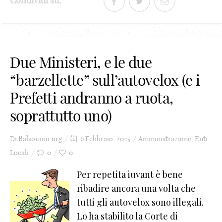
Condividi su:
0
Due Ministeri, e le due
1
“barzellette” sull’autovelox (e i
2
Prefetti andranno a ruota,
3
soprattutto uno)
4
5
Di
Balsorano.org
6 Febbraio, 2025
Amministrazione
,
Enti
Locali
0
0
6
Per repetita iuvant è bene
7
ribadire ancora una volta che
8
tutti gli autovelox sono illegali.
Lo ha stabilito la Corte di
9