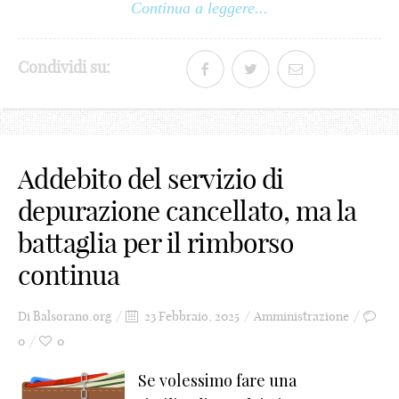
Continua a leggere...
Condividi su:
Addebito del servizio di
depurazione cancellato, ma la
battaglia per il rimborso
continua
Di
Balsorano.org
23 Febbraio, 2025
Amministrazione
0
0
Se volessimo fare una