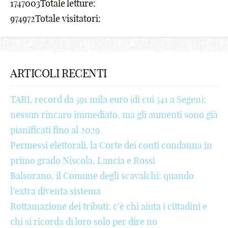
1747003
Totale letture:
₩
5
5
9
c
_
!
4
974972
Totale visitatori:
₪
6
6
_
d
-
@
5
%
7
7
-
e
+
#
6
^
8
8
+
f
!
$
7
ARTICOLI RECENTI
&
9
9
!
g
@
€
8
TARI, record da 591 mila euro (di cui 541 a Segen):
*
_
_
@
h
#
¢
9
nessun rincaro immediato, ma gli aumenti sono già
(
-
-
#
i
$
£
_
pianificati fino al 2029
Permessi elettorali, la Corte dei conti condanna in
)
+
+
$
j
€
¥
-
primo grado Niscola, Lancia e Rossi
;
!
!
€
k
¢
₩
+
Balsorano, il Comune degli scavalchi: quando
:
@
@
¢
l
£
₪
!
l’extra diventa sistema
Rottamazione dei tributi: c’è chi aiuta i cittadini e
[
#
#
£
m
¥
%
@
chi si ricorda di loro solo per dire no