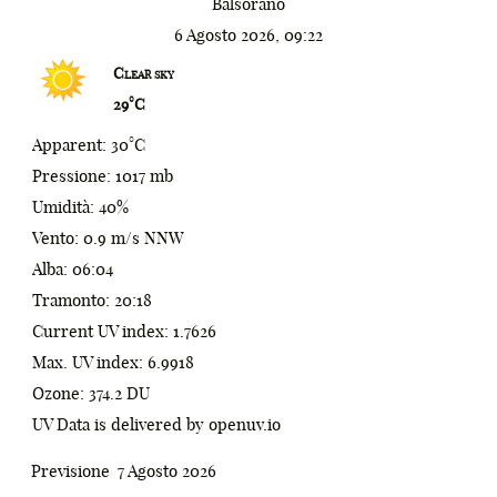
Balsorano
₩
6 Agosto 2026, 09:22
0
₪
Clear sky
29°C
1
%
Apparent: 30°C
2
^
Pressione: 1017 mb
3
&
Umidità: 40%
Vento: 0.9 m/s NNW
4
*
Alba: 06:04
5
(
Tramonto: 20:18
Current UV index: 1.7626
6
)
Max. UV index: 6.9918
7
;
Ozone: 374.2 DU
UV Data is delivered by openuv.io
8
:
0
9
[
1
Previsione
7 Agosto 2026