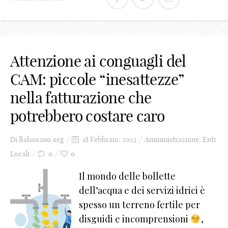
Attenzione ai conguagli del
CAM: piccole “inesattezze”
nella fatturazione che
potrebbero costare caro
Di
Balsorano.org
18 Febbraio, 2025
Amministrazione
,
Enti
Locali
0
0
Il mondo delle bollette
dell’acqua e dei servizi idrici è
spesso un terreno fertile per
disguidi e incomprensioni
,