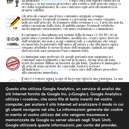
o
.
.
c
K
d
g
?
all'indirizzo
info@balsorano.org
e sarà cura dell'editore verificare la
richiesta e se necessario procedere alla rettifica dell’articolo (entro 72
ore dalla segnalazione). In caso contrario ogni articolo manterrà la
propria validità.
p
,
,
d
L
e
h
.
Gli articoli conservano il loro contenuto originale a tempo
indeterminato. Eventuali revisioni o correzioni successive vengono
indicate nell'articolo. Se il numero della revisione è 1.0, l’articolo non ha
q
a
a
e
M
f
i
,
subito variazioni dalla data di pubblicazione. Eventuali rettifiche,
anche imposte esternamente, verranno evidenziate e commentate.
r
b
b
f
N
g
j
a
Il contenuto è disciplinato nei termini della licenza CC BY-NC-SA in
particolare è permesso distribuire, modificare, creare opere derivate
dall'originale, ma non a scopi commerciali, a condizione che venga
riconosciuta la paternità dell'opera all'autore e che alla nuova opera
s
c
c
g
O
h
k
b
vengano attribuite le stesse licenze dell'originale, (quindi ad ogni
derivato non sarà permesso l'uso commerciale).
Le immagini sono prelevate da google pertanto non sappiamo se i
t
d
d
h
P
i
l
c
contenuti sono legalmente concessi in licenza. Alcuni articoli sono
tratti da notizie diffuse su internet da più fonti. Qualora le immagini o
gli articoli siano protetti da copyright, basterà scrivere
u
e
e
i
Q
j
m
d
all'indirizzo
info@balsorano.org
e sarà cura dell'editore procedere
alla rimozione immediata.
Il sito è e resterà senza scopo di lucro per tutta la sua esistenza. La sua
v
f
f
j
R
k
n
e
funzione resta quella di aggiornare la cittadinanza sulle scelte
dell’amministrazione rendendoli partecipi della vita politica del paese e
contribuire alla sua stessa crescita. Inoltre si cercherà di tenervi
Questo sito utilizza Google Analytics, un servizio di analisi dei
aggiornati sulle novità normative che di volta in volta vengono emanate.
w
g
g
k
S
l
o
f
siti Internet fornito da Google Inc. («Google»). Google Analytics
Gli articoli pubblicati non sono proforma ma risultati di ricerche,
utilizza i «cookie», che sono file di testo inseriti nel vostro
analisi e valutazioni, scritti nel poco tempo a disposizione. Sicuramente
x
non privi di errori dovuti all'impossibilità di perfezionare quanto
h
h
l
T
m
p
g
computer, per aiutare il sito Internet ad analizzare il modo in cui
pubblicato in tempi rapidi. L’obiettivo resta quello di fornire
gli utenti navigano nel sito. Le informazioni generate dai cookie
informazioni veritiere in maniera totalmente gratuita e sufficientemente
corretta.
in merito al vostro utilizzo del sito vengono trasmesse e
y
i
i
m
U
n
q
h
La critica politica, se è vero che può essere di parte, è utile per
memorizzate da Google su server ubicati negli Stati Uniti.
“esaminare e valutare gli uomini nel loro operato e il risultato o i
Google utilizzerà queste informazioni, per conto del provider,
risultati della loro attività per scegliere, selezionare, distinguere il vero
z
j
j
n
V
o
r
i
dal falso, il certo dal probabile, il bello dal meno bello o dal brutto, il