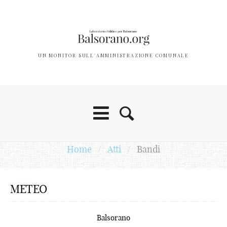
_
-
+
UN MONITOR SULL'AMMINISTRAZIONE COMUNALE
!
@
#
$
€
Home
/
Atti
/
Bandi
¢
METEO
£
¥
Balsorano