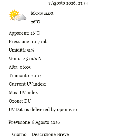
₩
7 Agosto 2026, 23:34
0
₪
Mainly clear
26°C
1
%
Apparent: 26°C
2
^
Pressione: 1017 mb
3
&
Umidità: 51%
Vento: 2.5 m/s N
4
*
Alba: 06:05
5
(
Tramonto: 20:17
Current UV index:
6
)
Max. UV index:
7
;
Ozone: DU
UV Data is delivered by openuv.io
8
:
0
9
[
1
Previsione
8 Agosto 2026
_
]
2
Giorno
Descrizione Breve