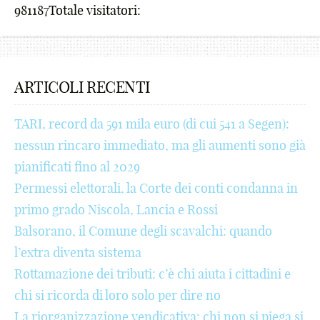
981187
Totale visitatori:
₪
6
6
_
d
-
@
5
%
7
7
-
e
+
#
6
^
8
8
+
f
!
$
7
ARTICOLI RECENTI
&
9
9
!
g
@
€
8
TARI, record da 591 mila euro (di cui 541 a Segen):
*
_
_
@
h
#
¢
9
nessun rincaro immediato, ma gli aumenti sono già
(
-
-
#
i
$
£
_
pianificati fino al 2029
Permessi elettorali, la Corte dei conti condanna in
)
+
+
$
j
€
¥
-
primo grado Niscola, Lancia e Rossi
;
!
!
€
k
¢
₩
+
Balsorano, il Comune degli scavalchi: quando
:
@
@
¢
l
£
₪
!
l’extra diventa sistema
Rottamazione dei tributi: c’è chi aiuta i cittadini e
[
#
#
£
m
¥
%
@
chi si ricorda di loro solo per dire no
]
$
$
¥
n
₩
^
#
La riorganizzazione vendicativa: chi non si piega si