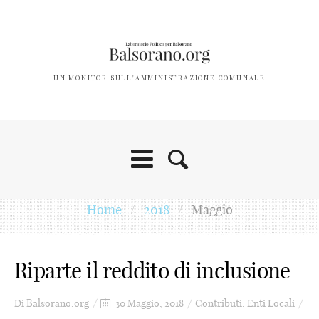
UN MONITOR SULL'AMMINISTRAZIONE COMUNALE
0
1
2
Home
/
2018
/
Maggio
3
4
Riparte il reddito di inclusione
5
Di
Balsorano.org
30 Maggio, 2018
Contributi
,
Enti Locali
6