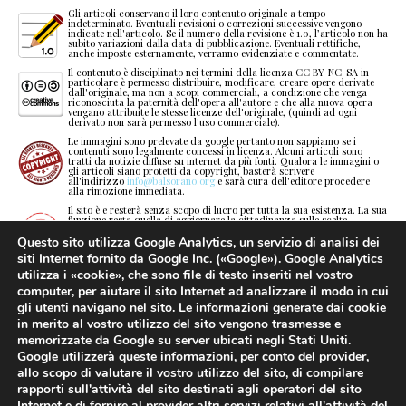
Gli articoli conservano il loro contenuto originale a tempo
l
>
>
,
H
a
d
<
indeterminato. Eventuali revisioni o correzioni successive vengono
indicate nell'articolo. Se il numero della revisione è 1.0, l’articolo non ha
subito variazioni dalla data di pubblicazione. Eventuali rettifiche,
anche imposte esternamente, verranno evidenziate e commentate.
m
/
/
a
I
b
e
>
Il contenuto è disciplinato nei termini della licenza CC BY-NC-SA in
particolare è permesso distribuire, modificare, creare opere derivate
n
?
?
b
J
c
f
/
dall'originale, ma non a scopi commerciali, a condizione che venga
riconosciuta la paternità dell'opera all'autore e che alla nuova opera
vengano attribuite le stesse licenze dell'originale, (quindi ad ogni
derivato non sarà permesso l'uso commerciale).
o
.
.
c
K
d
g
?
Le immagini sono prelevate da google pertanto non sappiamo se i
contenuti sono legalmente concessi in licenza. Alcuni articoli sono
tratti da notizie diffuse su internet da più fonti. Qualora le immagini o
p
,
,
d
L
e
h
.
gli articoli siano protetti da copyright, basterà scrivere
all'indirizzo
info@balsorano.org
e sarà cura dell'editore procedere
alla rimozione immediata.
q
a
a
e
M
f
i
,
Il sito è e resterà senza scopo di lucro per tutta la sua esistenza. La sua
funzione resta quella di aggiornare la cittadinanza sulle scelte
dell’amministrazione rendendoli partecipi della vita politica del paese e
r
b
b
f
N
g
j
a
contribuire alla sua stessa crescita. Inoltre si cercherà di tenervi
Questo sito utilizza Google Analytics, un servizio di analisi dei
aggiornati sulle novità normative che di volta in volta vengono emanate.
siti Internet fornito da Google Inc. («Google»). Google Analytics
Gli articoli pubblicati non sono proforma ma risultati di ricerche,
s
c
c
g
O
h
k
b
utilizza i «cookie», che sono file di testo inseriti nel vostro
analisi e valutazioni, scritti nel poco tempo a disposizione. Sicuramente
non privi di errori dovuti all'impossibilità di perfezionare quanto
computer, per aiutare il sito Internet ad analizzare il modo in cui
pubblicato in tempi rapidi. L’obiettivo resta quello di fornire
gli utenti navigano nel sito. Le informazioni generate dai cookie
t
d
d
h
P
i
l
c
informazioni veritiere in maniera totalmente gratuita e sufficientemente
corretta.
in merito al vostro utilizzo del sito vengono trasmesse e
La critica politica, se è vero che può essere di parte, è utile per
memorizzate da Google su server ubicati negli Stati Uniti.
u
e
e
i
Q
j
m
d
“esaminare e valutare gli uomini nel loro operato e il risultato o i
Google utilizzerà queste informazioni, per conto del provider,
risultati della loro attività per scegliere, selezionare, distinguere il vero
dal falso, il certo dal probabile, il bello dal meno bello o dal brutto, il
allo scopo di valutare il vostro utilizzo del sito, di compilare
buono dal cattivo o dal meno buono". Un critico è qualcuno che da’ il
v
f
f
j
R
k
n
e
meglio di sé quando qualcun altro ha dato il proprio peggio.
rapporti sull'attività del sito destinati agli operatori del sito
Internet e di fornire al provider altri servizi relativi all'attività del