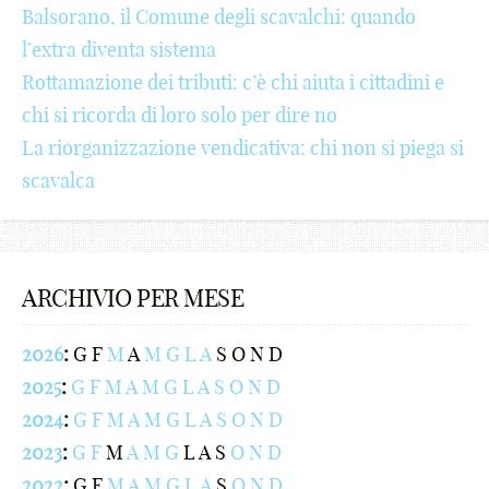
Balsorano, il Comune degli scavalchi: quando
:
@
@
¢
l
£
₪
!
l’extra diventa sistema
Rottamazione dei tributi: c’è chi aiuta i cittadini e
[
#
#
£
m
¥
%
@
chi si ricorda di loro solo per dire no
]
$
$
¥
n
₩
^
#
La riorganizzazione vendicativa: chi non si piega si
{
€
€
₩
o
₪
&
$
scavalca
}
¢
¢
₪
p
%
*
€
<
£
£
%
q
^
(
¢
ARCHIVIO PER MESE
>
¥
¥
^
r
&
)
£
/
₩
₩
&
s
*
;
¥
2026
:
G
F
M
A
M
G
L
A
S
O
N
D
2025
:
G
F
M
A
M
G
L
A
S
O
N
D
?
₪
₪
*
t
(
:
₩
2024
:
G
F
M
A
M
G
L
A
S
O
N
D
.
%
%
(
u
)
[
₪
2023
:
G
F
M
A
M
G
L
A
S
O
N
D
,
^
^
)
v
;
]
%
2022
:
G
F
M
A
M
G
L
A
S
O
N
D