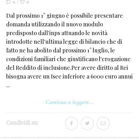
0
0
7
Dal prossimo 1° giugno è possibile presentare
8
domanda utilizzando il nuovo modulo
predisposto dall'inps attuando le novità
9
introdotte nell'ultima legge di bilancio che di
_
fatto ne ha abolito dal prossimo 1° luglio, le
condizioni familiari che giustificano l'erogazione
-
del Reddito di inclusione.Per avere diritto al Rei
+
bisogna avere un Isee inferiore a 6000 euro annui
!
...
@
Continua a leggere...
#
$
Condividi su:
€