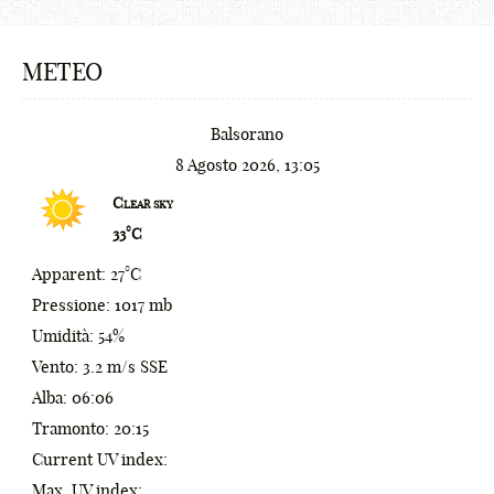
¢
METEO
£
¥
Balsorano
₩
8 Agosto 2026, 13:05
0
₪
Clear sky
33°C
1
%
Apparent: 27°C
2
^
Pressione: 1017 mb
3
&
Umidità: 54%
Vento: 3.2 m/s SSE
4
*
Alba: 06:06
5
(
Tramonto: 20:15
Current UV index:
6
)
Max. UV index: