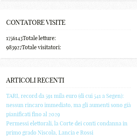
¢
2
2
6
,
7
_
1
£
3
3
7
a
8
-
2
CONTATORE VISITE
¥
4
4
8
b
9
+
3
1756143
Totale letture:
₩
5
5
9
c
_
!
4
983927
Totale visitatori:
₪
6
6
_
d
-
@
5
%
7
7
-
e
+
#
6
^
8
8
+
f
!
$
7
ARTICOLI RECENTI
&
9
9
!
g
@
€
8
TARI, record da 591 mila euro (di cui 541 a Segen):
*
_
_
@
h
#
¢
9
nessun rincaro immediato, ma gli aumenti sono già
(
-
-
#
i
$
£
_
pianificati fino al 2029
Permessi elettorali, la Corte dei conti condanna in
)
+
+
$
j
€
¥
-
primo grado Niscola, Lancia e Rossi
;
!
!
€
k
¢
₩
+