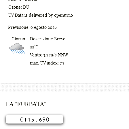
7
;
Ozone: DU
UV Data is delivered by openuv.io
8
:
0
9
[
1
Previsione
9 Agosto 2026
_
]
2
Giorno
Descrizione Breve
33°C
-
{
0
3
Vento: 3.1 m/s NNW
+
0
}
1
4
max. UV index: 7.7
!
1
<
2
5
@
2
>
3
6
#
3
/
4
7
LA “FURBATA”
$
0
0
4
?
5
8
€
1
1
5
.
6
9
0