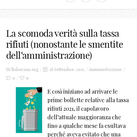
0
1
La scomoda verità sulla tassa
2
rifiuti (nonostante le smentite
3
dell’amministrazione)
4
5
Di
Balsorano.org
18 Settembre, 2021
Amministrazione
0
0
6
E così iniziano ad arrivare le
7
prime bollette relative alla tassa
8
rifiuti 2021, il capolavoro
dell’attuale maggioranza che
9
fino a qualche mese fa esultava
_
perché aveva evitato che una