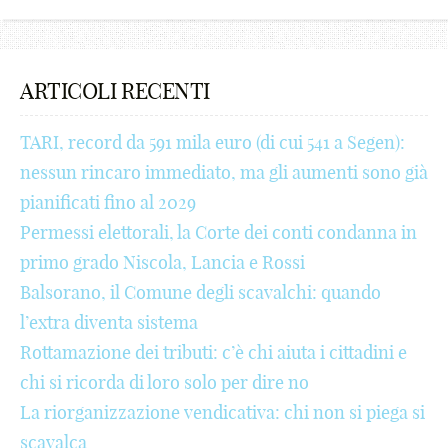
%
7
7
-
e
+
#
6
^
8
8
+
f
!
$
7
ARTICOLI RECENTI
&
9
9
!
g
@
€
8
TARI, record da 591 mila euro (di cui 541 a Segen):
*
_
_
@
h
#
¢
9
nessun rincaro immediato, ma gli aumenti sono già
(
-
-
#
i
$
£
_
pianificati fino al 2029
Permessi elettorali, la Corte dei conti condanna in
)
+
+
$
j
€
¥
-
primo grado Niscola, Lancia e Rossi
;
!
!
€
k
¢
₩
+
Balsorano, il Comune degli scavalchi: quando
:
@
@
¢
l
£
₪
!
l’extra diventa sistema
Rottamazione dei tributi: c’è chi aiuta i cittadini e
[
#
#
£
m
¥
%
@
chi si ricorda di loro solo per dire no
]
$
$
¥
n
₩
^
#
La riorganizzazione vendicativa: chi non si piega si
{
€
€
₩
o
₪
&
$
scavalca