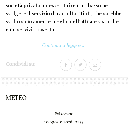
società privata potesse offrire un ribasso per
-
svolgere il servizio di raccolta rifiuti, che sarebbe
+
svolto sicuramente meglio dell’attuale visto che
!
è un servizio base. In ...
@
Continua a leggere...
#
$
Condividi su:
€
¢
METEO
£
¥
Balsorano
₩
10 Agosto 2026, 07:53