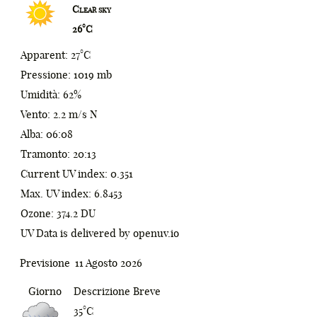
0
₪
Clear sky
26°C
1
%
Apparent: 27°C
2
^
Pressione: 1019 mb
3
&
Umidità: 62%
Vento: 2.2 m/s N
4
*
Alba: 06:08
5
(
Tramonto: 20:13
Current UV index: 0.351
6
)
Max. UV index: 6.8453
7
;
Ozone: 374.2 DU
UV Data is delivered by openuv.io
8
:
0
9
[
1
Previsione
11 Agosto 2026
_
]
2
Giorno
Descrizione Breve
35°C