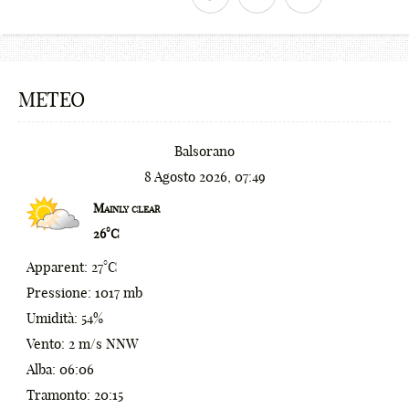
€
¢
METEO
£
¥
Balsorano
₩
8 Agosto 2026, 07:49
0
₪
Mainly clear
26°C
1
%
Apparent: 27°C
2
^
Pressione: 1017 mb
3
&
Umidità: 54%
Vento: 2 m/s NNW
4
*
Alba: 06:06
5
(
Tramonto: 20:15