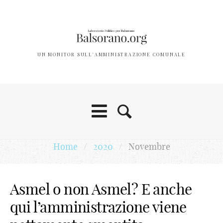
UN MONITOR SULL'AMMINISTRAZIONE COMUNALE
0
1
Home
/
2020
/
Novembre
2
3
Asmel o non Asmel? E anche
4
qui l’amministrazione viene
5