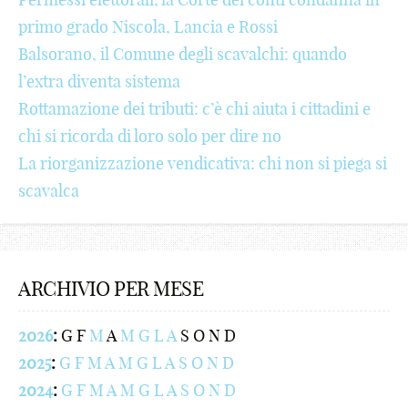
)
+
+
$
j
€
¥
-
primo grado Niscola, Lancia e Rossi
;
!
!
€
k
¢
₩
+
Balsorano, il Comune degli scavalchi: quando
:
@
@
¢
l
£
₪
!
l’extra diventa sistema
Rottamazione dei tributi: c’è chi aiuta i cittadini e
[
#
#
£
m
¥
%
@
chi si ricorda di loro solo per dire no
]
$
$
¥
n
₩
^
#
La riorganizzazione vendicativa: chi non si piega si
{
€
€
₩
o
₪
&
$
scavalca
}
¢
¢
₪
p
%
*
€
<
£
£
%
q
^
(
¢
ARCHIVIO PER MESE
>
¥
¥
^
r
&
)
£
/
₩
₩
&
s
*
;
¥
2026
:
G
F
M
A
M
G
L
A
S
O
N
D
2025
:
G
F
M
A
M
G
L
A
S
O
N
D
?
₪
₪
*
t
(
:
₩
2024
:
G
F
M
A
M
G
L
A
S
O
N
D
.
%
%
(
u
)
[
₪