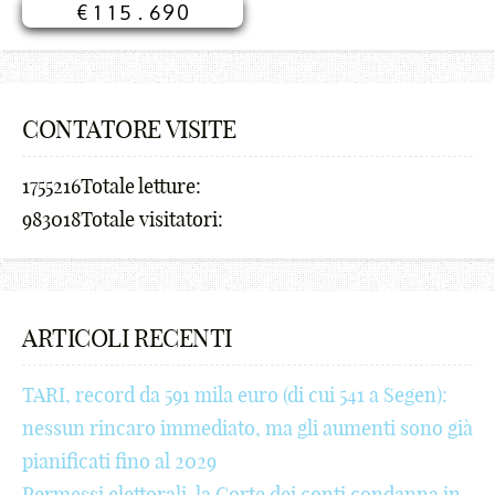
€
1
1
5
.
6
9
0
¢
2
2
6
,
7
_
1
£
3
3
7
a
8
-
2
CONTATORE VISITE
¥
4
4
8
b
9
+
3
1755216
Totale letture:
₩
5
5
9
c
_
!
4
983018
Totale visitatori:
₪
6
6
_
d
-
@
5
%
7
7
-
e
+
#
6
^
8
8
+
f
!
$
7
ARTICOLI RECENTI
&
9
9
!
g
@
€
8
TARI, record da 591 mila euro (di cui 541 a Segen):
*
_
_
@
h
#
¢
9
nessun rincaro immediato, ma gli aumenti sono già
(
-
-
#
i
$
£
_
pianificati fino al 2029
Permessi elettorali, la Corte dei conti condanna in