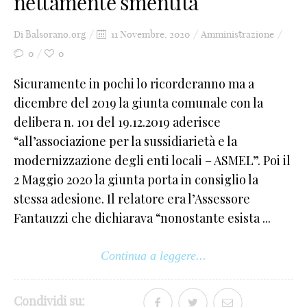
nettamente smentita
6
Di
Balsorano.org
11 Novembre, 2020
Amministrazione
7
0
0
8
Sicuramente in pochi lo ricorderanno ma a
dicembre del 2019 la giunta comunale con la
9
delibera n. 101 del 19.12.2019 aderisce
_
“all’associazione per la sussidiarietà e la
modernizzazione degli enti locali – ASMEL”. Poi il
-
2 Maggio 2020 la giunta porta in consiglio la
+
stessa adesione. Il relatore era l’Assessore
!
Fantauzzi che dichiarava “nonostante esista ...
@
Continua a leggere...
#
$
Condividi su: