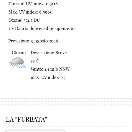
Current UV index: 0.3118
6
)
Max. UV index: 6.9965
7
;
Ozone: 374.2 DU
UV Data is delivered by openuv.io
8
:
0
9
[
1
Previsione
9 Agosto 2026
_
]
2
Giorno
Descrizione Breve
33°C
-
{
0
3
Vento: 4.1 m/s NNW
+
0
}
1
4
max. UV index: 7.7
!
1
<
2
5
@
2
>
3
6
#
3
/
4
7
LA “FURBATA”
$
0
0
4
?
5
8