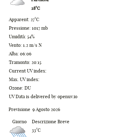
28°C
1
%
Apparent: 27°C
2
^
Pressione: 1017 mb
3
&
Umidità: 54%
Vento: 1.2 m/s N
4
*
Alba: 06:06
5
(
Tramonto: 20:15
Current UV index:
6
)
Max. UV index:
7
;
Ozone: DU
UV Data is delivered by openuv.io
8
:
0
9
[
1
Previsione
9 Agosto 2026
_
]
2
Giorno
Descrizione Breve
33°C
-
{
0
3