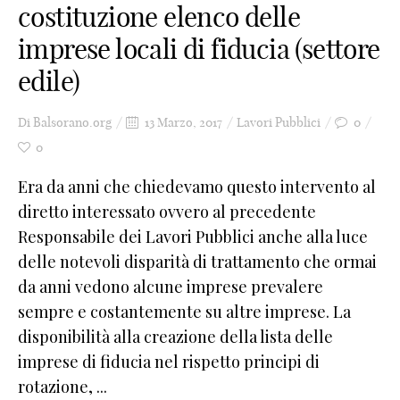
costituzione elenco delle
0
imprese locali di fiducia (settore
1
edile)
2
3
Di
Balsorano.org
13 Marzo, 2017
Lavori Pubblici
0
0
4
Era da anni che chiedevamo questo intervento al
5
diretto interessato ovvero al precedente
6
Responsabile dei Lavori Pubblici anche alla luce
delle notevoli disparità di trattamento che ormai
7
da anni vedono alcune imprese prevalere
8
sempre e costantemente su altre imprese. La
9
disponibilità alla creazione della lista delle
imprese di fiducia nel rispetto principi di
_
rotazione, ...