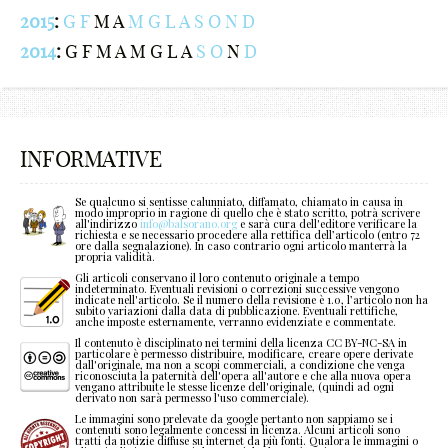
e
;
;
{
A
}
/
)
2015
:
G
F
M
A
M
G
L
A
S
O
N
D
f
:
:
}
B
<
?
;
2014
:
G
F
M
A
M
G
L
A
S
O
N
D
g
[
[
<
C
>
.
:
h
]
]
>
D
/
,
[
INFORMATIVE
i
{
{
/
E
?
a
]
Se qualcuno si sentisse calunniato, diffamato, chiamato in causa in
j
}
}
?
F
.
b
{
modo improprio in ragione di quello che è stato scritto, potrà scrivere
all'indirizzo
info@balsorano.org
e sarà cura dell'editore verificare la
richiesta e se necessario procedere alla rettifica dell’articolo (entro 72
k
<
<
.
G
,
c
}
ore dalla segnalazione). In caso contrario ogni articolo manterrà la
propria validità.
Gli articoli conservano il loro contenuto originale a tempo
l
>
>
,
H
a
d
<
indeterminato. Eventuali revisioni o correzioni successive vengono
indicate nell'articolo. Se il numero della revisione è 1.0, l’articolo non ha
subito variazioni dalla data di pubblicazione. Eventuali rettifiche,
anche imposte esternamente, verranno evidenziate e commentate.
m
/
/
a
I
b
e
>
Il contenuto è disciplinato nei termini della licenza CC BY-NC-SA in
particolare è permesso distribuire, modificare, creare opere derivate
n
?
?
b
J
c
f
/
dall'originale, ma non a scopi commerciali, a condizione che venga
riconosciuta la paternità dell'opera all'autore e che alla nuova opera
vengano attribuite le stesse licenze dell'originale, (quindi ad ogni
derivato non sarà permesso l'uso commerciale).
o
.
.
c
K
d
g
?
Le immagini sono prelevate da google pertanto non sappiamo se i
contenuti sono legalmente concessi in licenza. Alcuni articoli sono
tratti da notizie diffuse su internet da più fonti. Qualora le immagini o
p
,
,
d
L
e
h
.