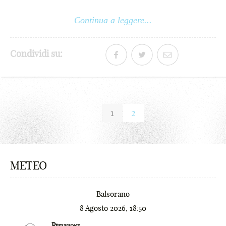
-
Continua a leggere...
+
!
Condividi su:
@
#
$
1
2
€
¢
METEO
£
¥
Balsorano
₩
8 Agosto 2026, 18:50
0
₪
Previsione