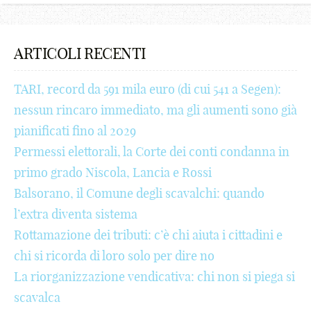
%
7
7
-
e
+
#
6
^
8
8
+
f
!
$
7
ARTICOLI RECENTI
&
9
9
!
g
@
€
8
TARI, record da 591 mila euro (di cui 541 a Segen):
*
_
_
@
h
#
¢
9
nessun rincaro immediato, ma gli aumenti sono già
(
-
-
#
i
$
£
_
pianificati fino al 2029
Permessi elettorali, la Corte dei conti condanna in
)
+
+
$
j
€
¥
-
primo grado Niscola, Lancia e Rossi
;
!
!
€
k
¢
₩
+
Balsorano, il Comune degli scavalchi: quando
:
@
@
¢
l
£
₪
!
l’extra diventa sistema
Rottamazione dei tributi: c’è chi aiuta i cittadini e
[
#
#
£
m
¥
%
@
chi si ricorda di loro solo per dire no
]
$
$
¥
n
₩
^
#
La riorganizzazione vendicativa: chi non si piega si
{
€
€
₩
o
₪
&
$
scavalca