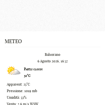
#
$
€
¢
METEO
£
¥
Balsorano
₩
6 Agosto 2026, 16:57
0
₪
Partly cloudy
32°C
1
%
Apparent: 25°C
2
^
Pressione: 1019 mb
3
&
Umidità: 53%
Vento: 2.6 m/s WSW