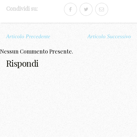
4
Condividi su:
5
6
Articolo Precedente
Articolo Successivo
7
Nessun Commento Presente.
8
Rispondi
9
_
-
+
!
@