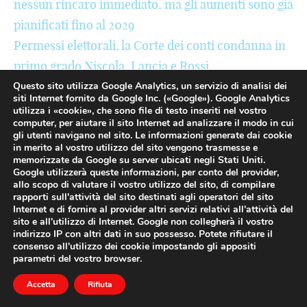
nessun rincaro immediato, ma gli aumenti sono già
(
-
-
#
i
$
£
_
pianificati fino al 2029
Permessi elettorali, la Corte dei conti condanna in
)
+
+
$
j
€
¥
-
primo grado Niscola, Lancia e Rossi
;
!
!
€
k
¢
₩
+
Balsorano, il Comune degli scavalchi: quando
Questo sito utilizza Google Analytics, un servizio di analisi dei
siti Internet fornito da Google Inc. («Google»). Google Analytics
:
@
@
¢
l
£
₪
!
l’extra diventa sistema
utilizza i «cookie», che sono file di testo inseriti nel vostro
computer, per aiutare il sito Internet ad analizzare il modo in cui
Rottamazione dei tributi: c’è chi aiuta i cittadini e
[
#
#
£
m
¥
%
@
gli utenti navigano nel sito. Le informazioni generate dai cookie
chi si ricorda di loro solo per dire no
in merito al vostro utilizzo del sito vengono trasmesse e
]
$
$
¥
n
₩
^
#
memorizzate da Google su server ubicati negli Stati Uniti.
La riorganizzazione vendicativa: chi non si piega si
Google utilizzerà queste informazioni, per conto del provider,
{
€
€
₩
o
₪
&
$
allo scopo di valutare il vostro utilizzo del sito, di compilare
scavalca
rapporti sull'attività del sito destinati agli operatori del sito
Internet e di fornire al provider altri servizi relativi all'attività del
}
¢
¢
₪
p
%
*
€
sito e all'utilizzo di Internet. Google non collegherà il vostro
indirizzo IP con altri dati in suo possesso. Potete rifiutare il
<
£
£
%
q
^
(
¢
consenso all'utilizzo dei cookie impostando gli appositi
parametri del vostro browser.
ARTICOLI CORRELATI
>
¥
¥
^
r
&
)
£
Accetta
Rifiuta
/
₩
₩
&
s
*
;
¥
Riprendiamoci Balsorano: prima i principi,