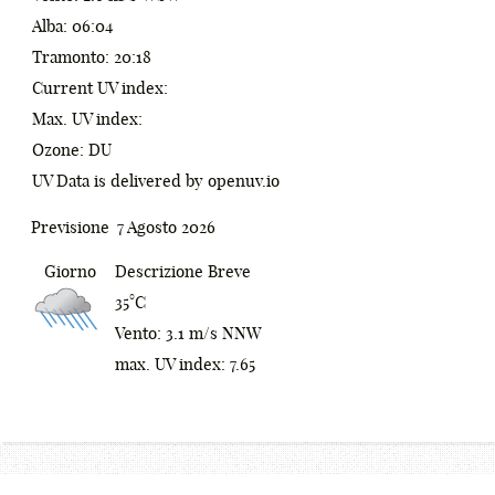
4
*
Alba: 06:04
5
(
Tramonto: 20:18
Current UV index:
6
)
Max. UV index:
7
;
Ozone: DU
UV Data is delivered by openuv.io
8
:
0
9
[
1
Previsione
7 Agosto 2026
_
]
2
Giorno
Descrizione Breve
35°C
-
{
0
3
Vento: 3.1 m/s NNW
+
0
}
1
4
max. UV index: 7.65
!
1
<
2
5
@
2
>
3
6
#
3
/
4
7